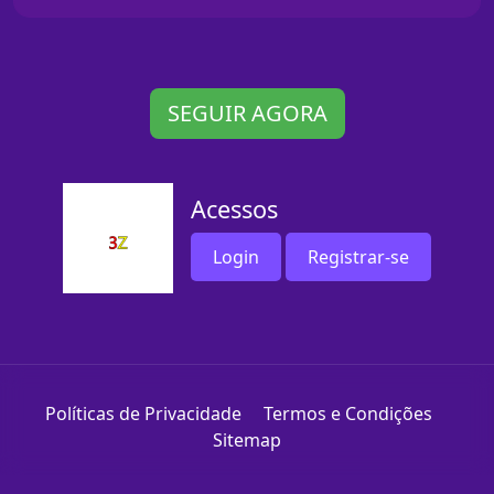
SEGUIR AGORA
Acessos
Login
Registrar-se
Políticas de Privacidade
Termos e Condições
Sitemap