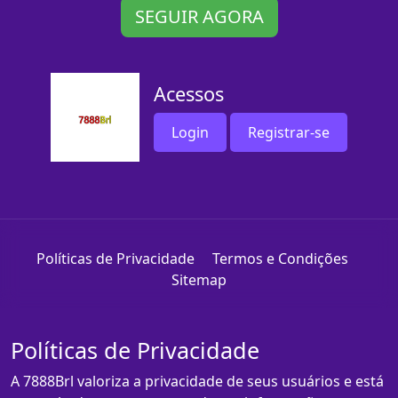
SEGUIR AGORA
Acessos
Login
Registrar-se
Políticas de Privacidade
Termos e Condições
Sitemap
Políticas de Privacidade
A 7888Brl valoriza a privacidade de seus usuários e está