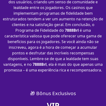
dos usuários, criando um senso de comunidade e
lealdade entre os jogadores. Os casinos que
implementam programas de fidelidade bem
estruturados tendem a ver um aumento na retenção de
clientes e na satisfação geral. Em conclusão, o
Programa de Fidelidade do
7888Brl
é uma
característica valiosa que pode oferecer uma gama de
benefícios para os jogadores. Se você ainda não se
inscreveu, agora é a hora de começar a acumular
pontos e desfrutar das incríveis recompensas
disponíveis. Lembre-se de que a lealdade tem suas
vantagens, e no
7888Brl
, ela é mais do que apenas uma
promessa – é uma experiência rica e recompensadora.
🎁 Bônus Exclusivos
VIP